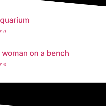
quarium
017)
 woman on a bench
014)